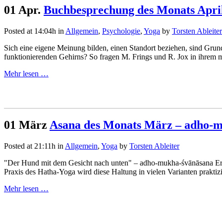
01 Apr.
Buchbesprechung des Monats Apri
Posted at 14:04h
in
Allgemein
,
Psychologie
,
Yoga
by
Torsten Ableiter
Sich eine eigene Meinung bilden, einen Standort beziehen, sind Grundp
funktionierenden Gehirns? So fragen M. Frings und R. Jox in ihrem 
Mehr lesen …
01 März
Asana des Monats März – adho-
Posted at 21:11h
in
Allgemein
,
Yoga
by
Torsten Ableiter
"Der Hund mit dem Gesicht nach unten" – adho-mukha-śvānāsana Er ge
Praxis des Hatha-Yoga wird diese Haltung in vielen Varianten praktizier
Mehr lesen …