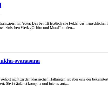
l
rinzipien im Yoga. Das betrifft letztlich alle Felder des menschlichen
medizinischen Werk „Gehirn und Moral“ zu den...
mukha-svanasana
hört nicht zu den klassischen Haltungen, ist aber eine der bekanntes
t. Sie ist äußerst komplex und interessant,...