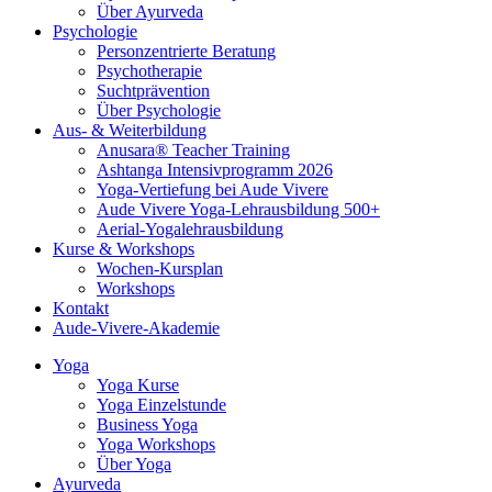
Über Ayurveda
Psychologie
Personzentrierte Beratung
Psychotherapie
Suchtprävention
Über Psychologie
Aus- & Weiterbildung
Anusara® Teacher Training
Ashtanga Intensivprogramm 2026
Yoga-Vertiefung bei Aude Vivere
Aude Vivere Yoga-Lehrausbildung 500+
Aerial-Yogalehrausbildung
Kurse & Workshops
Wochen-Kursplan
Workshops
Kontakt
Aude-Vivere-Akademie
Yoga
Yoga Kurse
Yoga Einzelstunde
Business Yoga
Yoga Workshops
Über Yoga
Ayurveda