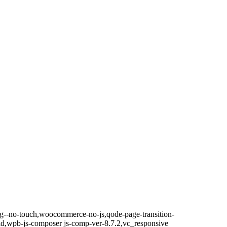
erg--no-touch,woocommerce-no-js,qode-page-transition-
id,wpb-js-composer js-comp-ver-8.7.2,vc_responsive