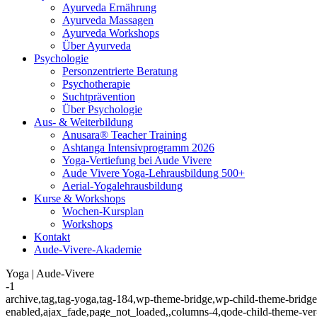
Ayurveda Ernährung
Ayurveda Massagen
Ayurveda Workshops
Über Ayurveda
Psychologie
Personzentrierte Beratung
Psychotherapie
Suchtprävention
Über Psychologie
Aus- & Weiterbildung
Anusara® Teacher Training
Ashtanga Intensivprogramm 2026
Yoga-Vertiefung bei Aude Vivere
Aude Vivere Yoga-Lehrausbildung 500+
Aerial-Yogalehrausbildung
Kurse & Workshops
Wochen-Kursplan
Workshops
Kontakt
Aude-Vivere-Akademie
Yoga | Aude-Vivere
-1
archive,tag,tag-yoga,tag-184,wp-theme-bridge,wp-child-theme-bridge
enabled,ajax_fade,page_not_loaded,,columns-4,qode-child-theme-ver