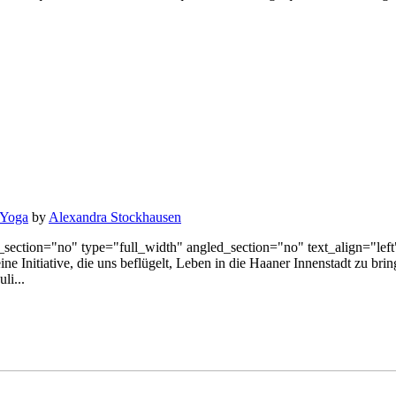
Yoga
by
Alexandra Stockhausen
ection="no" type="full_width" angled_section="no" text_align="lef
e Initiative, die uns beflügelt, Leben in die Haaner Innenstadt zu b
li...