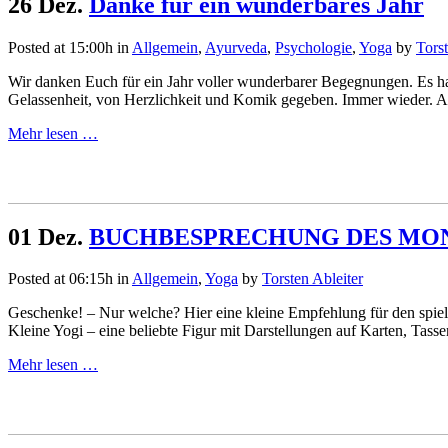
26 Dez.
Danke für ein wunderbares Jahr
Posted at 15:00h
in
Allgemein
,
Ayurveda
,
Psychologie
,
Yoga
by
Torst
Wir danken Euch für ein Jahr voller wunderbarer Begegnungen. Es hat
Gelassenheit, von Herzlichkeit und Komik gegeben. Immer wieder. A
Mehr lesen …
01 Dez.
BUCHBESPRECHUNG DES MO
Posted at 06:15h
in
Allgemein
,
Yoga
by
Torsten Ableiter
Geschenke! – Nur welche? Hier eine kleine Empfehlung für den spiel
Kleine Yogi – eine beliebte Figur mit Darstellungen auf Karten, Tassen
Mehr lesen …