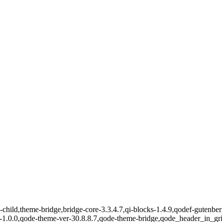
-child,theme-bridge,bridge-core-3.3.4.7,qi-blocks-1.4.9,qodef-gutenb
-1.0.0,qode-theme-ver-30.8.8.7,qode-theme-bridge,qode_header_in_gr