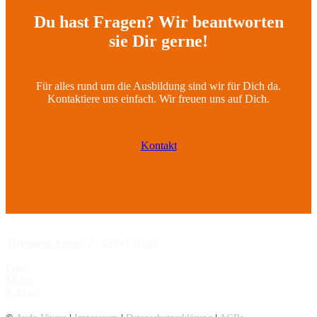
Du hast Fragen? Wir beantworten
sie Dir gerne!
Für alles rund um die Ausbildung sind wir für Dich da.
Kontaktiere uns einfach. Wir freuen uns auf Dich.
Kontakt
Bergische Straße 2 · 42781 Haan
Fon:
02129 – 94 84 16
Mobil:
01525.3762927
E-Mail:
info@aude-vivere.de