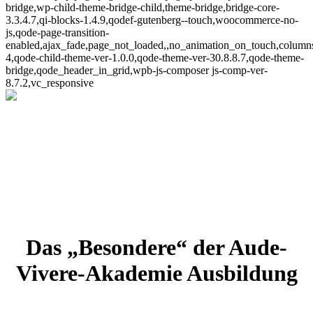
bridge,wp-child-theme-bridge-child,theme-bridge,bridge-core-
3.3.4.7,qi-blocks-1.4.9,qodef-gutenberg--touch,woocommerce-no-
js,qode-page-transition-
enabled,ajax_fade,page_not_loaded,,no_animation_on_touch,column
4,qode-child-theme-ver-1.0.0,qode-theme-ver-30.8.8.7,qode-theme-
bridge,qode_header_in_grid,wpb-js-composer js-comp-ver-
8.7.2,vc_responsive
Aude-Vivere-Akademie
Das „Besondere“ der Aude-
Home
>
Aude-Vivere-Akademie
Vivere-Akademie Ausbildung