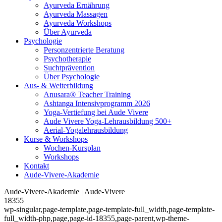
Ayurveda Ernährung
Ayurveda Massagen
Ayurveda Workshops
Über Ayurveda
Psychologie
Personzentrierte Beratung
Psychotherapie
Suchtprävention
Über Psychologie
Aus- & Weiterbildung
Anusara® Teacher Training
Ashtanga Intensivprogramm 2026
Yoga-Vertiefung bei Aude Vivere
Aude Vivere Yoga-Lehrausbildung 500+
Aerial-Yogalehrausbildung
Kurse & Workshops
Wochen-Kursplan
Workshops
Kontakt
Aude-Vivere-Akademie
Aude-Vivere-Akademie | Aude-Vivere
18355
wp-singular,page-template,page-template-full_width,page-template-
full_width-php,page,page-id-18355,page-parent,wp-theme-