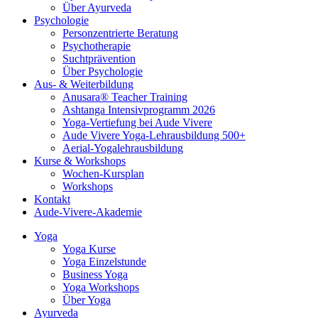
Über Ayurveda
Psychologie
Personzentrierte Beratung
Psychotherapie
Suchtprävention
Über Psychologie
Aus- & Weiterbildung
Anusara® Teacher Training
Ashtanga Intensivprogramm 2026
Yoga-Vertiefung bei Aude Vivere
Aude Vivere Yoga-Lehrausbildung 500+
Aerial-Yogalehrausbildung
Kurse & Workshops
Wochen-Kursplan
Workshops
Kontakt
Aude-Vivere-Akademie
Yoga
Yoga Kurse
Yoga Einzelstunde
Business Yoga
Yoga Workshops
Über Yoga
Ayurveda