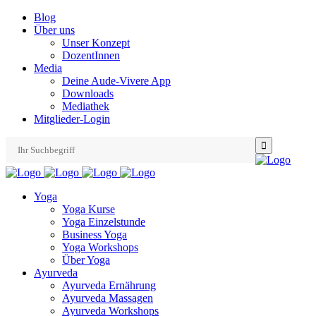
Blog
Über uns
Unser Konzept
DozentInnen
Media
Deine Aude-Vivere App
Downloads
Mediathek
Mitglieder-Login
Search
for:
Yoga
Yoga Kurse
Yoga Einzelstunde
Business Yoga
Yoga Workshops
Über Yoga
Ayurveda
Ayurveda Ernährung
Ayurveda Massagen
Ayurveda Workshops