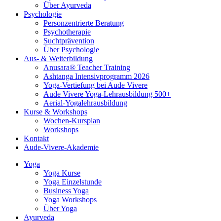
Über Ayurveda
Psychologie
Personzentrierte Beratung
Psychotherapie
Suchtprävention
Über Psychologie
Aus- & Weiterbildung
Anusara® Teacher Training
Ashtanga Intensivprogramm 2026
Yoga-Vertiefung bei Aude Vivere
Aude Vivere Yoga-Lehrausbildung 500+
Aerial-Yogalehrausbildung
Kurse & Workshops
Wochen-Kursplan
Workshops
Kontakt
Aude-Vivere-Akademie
Yoga
Yoga Kurse
Yoga Einzelstunde
Business Yoga
Yoga Workshops
Über Yoga
Ayurveda