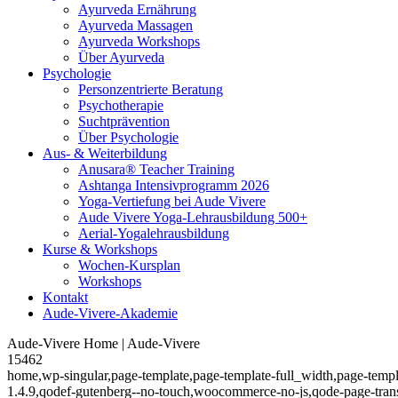
Ayurveda Ernährung
Ayurveda Massagen
Ayurveda Workshops
Über Ayurveda
Psychologie
Personzentrierte Beratung
Psychotherapie
Suchtprävention
Über Psychologie
Aus- & Weiterbildung
Anusara® Teacher Training
Ashtanga Intensivprogramm 2026
Yoga-Vertiefung bei Aude Vivere
Aude Vivere Yoga-Lehrausbildung 500+
Aerial-Yogalehrausbildung
Kurse & Workshops
Wochen-Kursplan
Workshops
Kontakt
Aude-Vivere-Akademie
Aude-Vivere Home | Aude-Vivere
15462
home,wp-singular,page-template,page-template-full_width,page-templ
1.4.9,qodef-gutenberg--no-touch,woocommerce-no-js,qode-page-trans