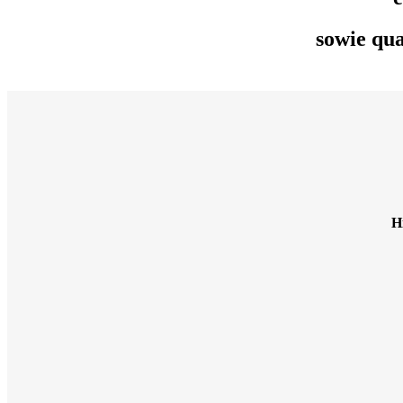
sowie qua
Ayurveda
H
Massagen, Beratung, Ernährung: rundum g