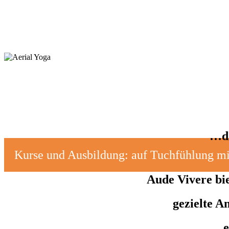
Aerial Yoga
…da
Kurse und Ausbildung: auf Tuchfühlung mit
Aude Vivere bi
gezielte A
e