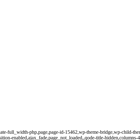
ate-full_width-php,page,page-id-15462,wp-theme-bridge,wp-child-theme
ition-enabled,ajax_fade,page_not_loaded,,qode-title-hidden,columns-4