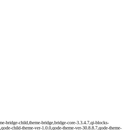
-bridge-child,theme-bridge,bridge-core-3.3.4.7,qi-blocks-
,qode-child-theme-ver-1.0.0,qode-theme-ver-30.8.8.7,qode-theme-