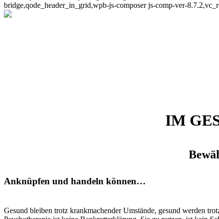
bridge,qode_header_in_grid,wpb-js-composer js-comp-ver-8.7.2,vc_
Psychotherapie
IM GE
Home
>
Über Psychologie
>
Psychotherapie
Bewäh
Anknüpfen und handeln können…
Gesund bleiben trotz krankmachender Umstände, gesund werden trotz