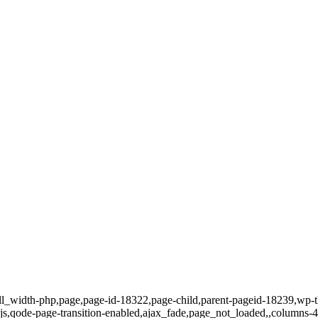
ull_width-php,page,page-id-18322,page-child,parent-pageid-18239,wp-t
js,qode-page-transition-enabled,ajax_fade,page_not_loaded,,columns-4