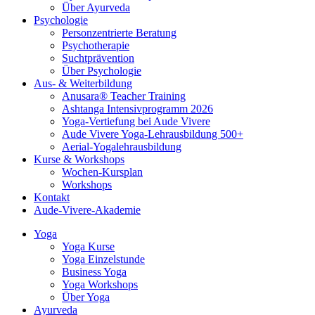
Über Ayurveda
Psychologie
Personzentrierte Beratung
Psychotherapie
Suchtprävention
Über Psychologie
Aus- & Weiterbildung
Anusara® Teacher Training
Ashtanga Intensivprogramm 2026
Yoga-Vertiefung bei Aude Vivere
Aude Vivere Yoga-Lehrausbildung 500+
Aerial-Yogalehrausbildung
Kurse & Workshops
Wochen-Kursplan
Workshops
Kontakt
Aude-Vivere-Akademie
Yoga
Yoga Kurse
Yoga Einzelstunde
Business Yoga
Yoga Workshops
Über Yoga
Ayurveda