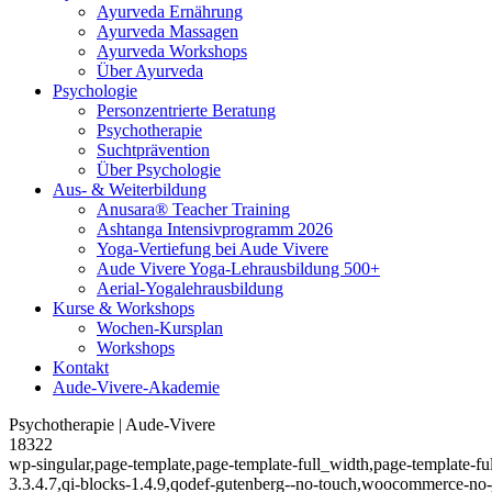
Ayurveda Ernährung
Ayurveda Massagen
Ayurveda Workshops
Über Ayurveda
Psychologie
Personzentrierte Beratung
Psychotherapie
Suchtprävention
Über Psychologie
Aus- & Weiterbildung
Anusara® Teacher Training
Ashtanga Intensivprogramm 2026
Yoga-Vertiefung bei Aude Vivere
Aude Vivere Yoga-Lehrausbildung 500+
Aerial-Yogalehrausbildung
Kurse & Workshops
Wochen-Kursplan
Workshops
Kontakt
Aude-Vivere-Akademie
Psychotherapie | Aude-Vivere
18322
wp-singular,page-template,page-template-full_width,page-template-f
3.3.4.7,qi-blocks-1.4.9,qodef-gutenberg--no-touch,woocommerce-no-