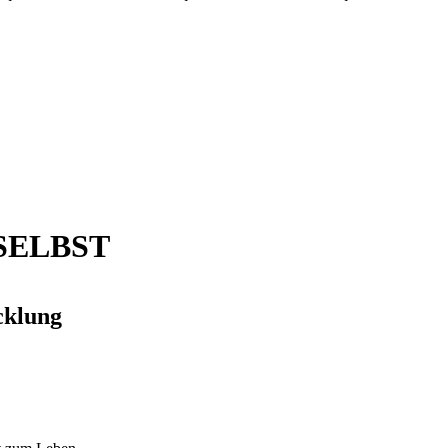
SELBST
cklung