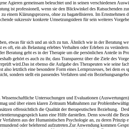
gene Agieren gemeinsam beleuchtet und in seinen verschiedenen Auswir
ung ist professionell, wenn sie den Blickwinkel des Ratsuchenden 
 zu einem Klärungsprozess, ohne zu bagatellisieren. Im Ernstnehmen 
uchende sukzessiv konkrete Umsetzungsideen für sein weiteres Vorgehen
aben, etwas für sich und an sich zu tun. Ähnlich wie in der Beratung w
s oft, ein als Belastung erlebtes Verhalten oder Erleben zu verändern. 
er Beratung geht es in der Therapie um die persönlichen Anteile in P
shalb gehört es auch zu ihr, dass Transparenz über die Ziele des Vorg
rprüft wird.Das ist ebenso die Aufgabe des Therapeuten wie seine fa
 also letztlich eine besondere Form eines Lernprozesses, bei dem es sp
cht, sondern stellt ein passendes Verfahren und ein Beziehungsangebot
agen. Wissenschaftliche Untersuchungen und Evaluationen (Auswertunge
rmag und über einen klaren Zeitraum Maßnahmen zur Problembewältigu
nsätzen offensichtlich die Qualität der therapeutischen Beziehung. Desh
s Orientierungsgespräch kann eine Hilfe darstellen. Denn sowohl die Bez
r Verfahren aus der Humanistischen Psychologie an, zu deren Prinzip 
rmundend oder belehrend aufzutreten.Zur Anwendung kommen Gespräc