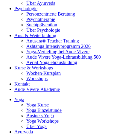
Über Ayurveda
Psychologie
Personzentrierte Beratung
Psychotherapie
Suchtprävention
Über Psychologie
Aus- & Weiterbildung
Anusara® Teacher Training
Ashtanga Intensivprogramm 2026
Yoga-Vertiefung bei Aude Vivere
Aude Vivere Yoga-Lehrausbildung 500+
Aerial-Yogalehrausbildung
Kurse & Workshops
Wochen-Kursplan
Workshops
Kontakt
Aude-Vivere-Akademie
Yoga
Yoga Kurse
Yoga Einzelstunde
Business Yoga
Yoga Workshops
Über Yoga
Ayurveda