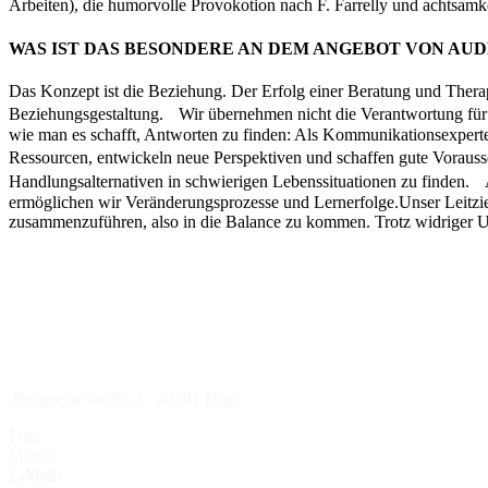
Arbeiten), die humorvolle Provokotion nach F. Farrelly und achtsamk
WAS IST DAS BESONDERE AN DEM ANGEBOT VON AUD
Das Konzept ist die Beziehung. Der Erfolg einer Beratung und Therapi
Beziehungsgestaltung. Wir übernehmen nicht die Verantwortung für Ih
wie man es schafft, Antworten zu finden: Als Kommunikationsexperte
Ressourcen, entwickeln neue Perspektiven und schaffen gute Voraus
Handlungsalternativen in schwierigen Lebenssituationen zu finden. 
ermöglichen wir Veränderungsprozesse und Lernerfolge.Unser Leitziel
zusammenzuführen, also in die Balance zu kommen. Trotz widriger 
Bergische Straße 2 · 42781 Haan
Fon:
02129 – 94 84 16
Mobil:
01525.3762927
E-Mail:
info@aude-vivere.de