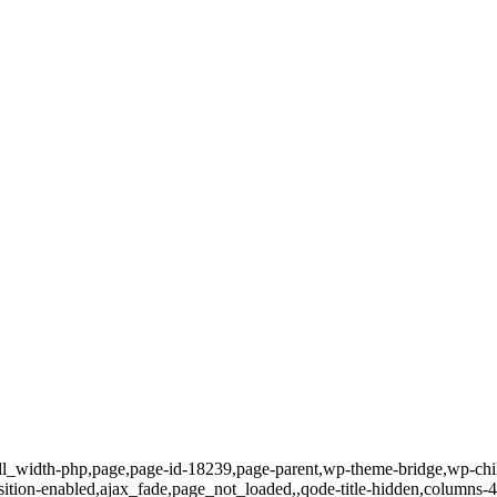
ull_width-php,page,page-id-18239,page-parent,wp-theme-bridge,wp-child
ition-enabled,ajax_fade,page_not_loaded,,qode-title-hidden,columns-4