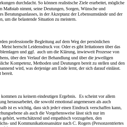
kungen durchdacht. So können realistische Ziele erarbeitet, mögliche
zum Maßstab nimmt, seine Deutungen, Sorgen, Wünsche und
des Beratungsanlasses, in der Akzeptanz der Lebensumstände und der
, um die belastende Situation zu meistern.
erden professionelle Begleitung auf dem Weg der persönlichen
Meist herrscht Leidensdruck vor. Oder es gibt Irritationen über das
roblemlagen und ggf. auch um die Klärung, inwieweit Prozesse von
ehens, über den Verlauf der Behandlung und über die jeweiligen
chliche Kompetenz, Methoden und Deutungen bereit zu stellen und den
annend wird, was derjenige am Ende lernt, der sich darauf einlässt.
 bereit.
n) kommen zu keinem eindeutigen Ergebnis. Es scheint vor allem
ng herausarbeitet, die sowohl emotional angemessen als auch
alb ist es wichtig, dass sich jede/r einen Eindruck verschaffen kann,
iehungsebene als auch die Vorgehensweise lässt sich nur im
es gehört, wertschätzend und empathisch vorzugehen, den
hs- und Kommunikationsansätze nach C. Rogers (Personzentriertes