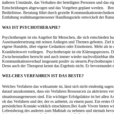
äußeren Umstände, das Verhalten der beteiligten Personen und das ei
Entscheidungen abgewogen und das Vorgehen geplant werden. Berat
Bedürfnisse. Beratung führt durch gezielte Kommunikationstechniken
Entfaltung realitätsangemessener Handlungsziele entwickelt der Rats
WAS IST PSYCHOTHERAPIE?
Psychotherapie ist ein Angebot für Menschen, die sich entschieden h
Auseinandersetzung mit seinen Anliegen und Themen geboten. Ziel ist e
eigene Handeln, über eigene Gedanken oder Emotionen. Mehr als in d
Krankheitswert vorliegen. Psychotherapie ist ein Klärungsprozess. De
Zwischenstadien herrscht und auch immer wieder nachvollziehbar übe
Kommunikationsverlauf insgesamt positiv zu steuern.Psychotherapie ist
Denn auch der Therapeut kennt das Ergebnis nicht. Er bevormundet ni
WELCHES VERFAHREN IST DAS BESTE?
Welches Verfahren das wirksamste ist, lässt sich nicht eindeutig s
darauf anzukommen, dass ein Verfahren Ressourcen zu aktivieren ve
situationsangemessen sind. Ein wichtiger Erfolgsfaktor ist bei allen A
ob das Verfahren und der, der es anbietet, zu einem passt. Ein erste
persönlichen Kontakt wirklich einschätzen.Bei Aude Vivere bieten wi
Lebensbezug des anderen zum Maßstab zu nehmen und niemals bevo