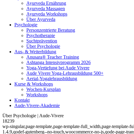
Ayurveda Ernährung
Ayurveda Massagen
Ayurveda Workshops
Über Ayurveda
Psychologie
Personzentrierte Beratung
Psychotherapie
Suchtprävention
Über Psychologie
Aus- & Weiterbildung
Anusara® Teacher Training
Ashtanga Intensivprogramm 2026
Yoga-Vertiefung bei Aude Vivere
Aude Vivere Yoga-Lehrausbildung 500+
Aerial-Yogalehrausbildung
Kurse & Workshops
Wochen-Kursplan
Workshops
Kontakt
Aude-Vivere-Akademie
Über Psychologie | Aude-Vivere
18239
wp-singular,page-template,page-template-full_width,page-template-f
1.4.9,qodef-gutenberg--no-touch,woocommerce-no-js,qode-page-trans