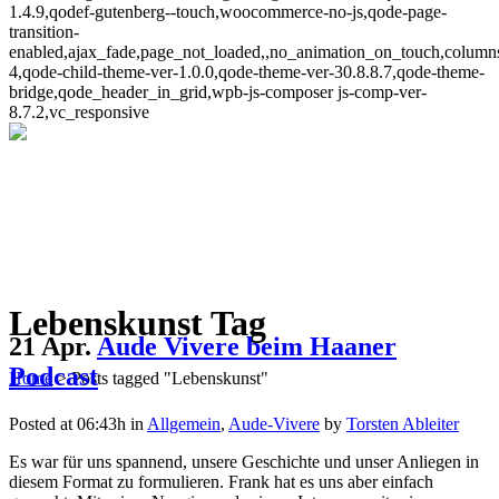
1.4.9,qodef-gutenberg--touch,woocommerce-no-js,qode-page-
transition-
enabled,ajax_fade,page_not_loaded,,no_animation_on_touch,column
4,qode-child-theme-ver-1.0.0,qode-theme-ver-30.8.8.7,qode-theme-
bridge,qode_header_in_grid,wpb-js-composer js-comp-ver-
8.7.2,vc_responsive
Lebenskunst Tag
21 Apr.
Aude Vivere beim Haaner
Podcast
Home
>
Posts tagged "Lebenskunst"
Posted at 06:43h
in
Allgemein
,
Aude-Vivere
by
Torsten Ableiter
Es war für uns spannend, unsere Geschichte und unser Anliegen in
diesem Format zu formulieren. Frank hat es uns aber einfach