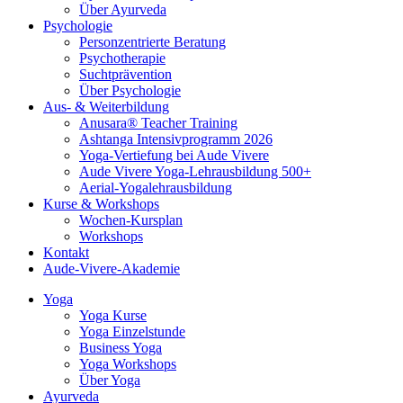
Über Ayurveda
Psychologie
Personzentrierte Beratung
Psychotherapie
Suchtprävention
Über Psychologie
Aus- & Weiterbildung
Anusara® Teacher Training
Ashtanga Intensivprogramm 2026
Yoga-Vertiefung bei Aude Vivere
Aude Vivere Yoga-Lehrausbildung 500+
Aerial-Yogalehrausbildung
Kurse & Workshops
Wochen-Kursplan
Workshops
Kontakt
Aude-Vivere-Akademie
Yoga
Yoga Kurse
Yoga Einzelstunde
Business Yoga
Yoga Workshops
Über Yoga
Ayurveda