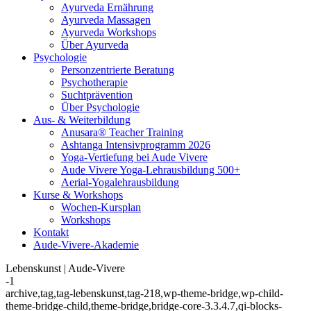
Ayurveda Ernährung
Ayurveda Massagen
Ayurveda Workshops
Über Ayurveda
Psychologie
Personzentrierte Beratung
Psychotherapie
Suchtprävention
Über Psychologie
Aus- & Weiterbildung
Anusara® Teacher Training
Ashtanga Intensivprogramm 2026
Yoga-Vertiefung bei Aude Vivere
Aude Vivere Yoga-Lehrausbildung 500+
Aerial-Yogalehrausbildung
Kurse & Workshops
Wochen-Kursplan
Workshops
Kontakt
Aude-Vivere-Akademie
Lebenskunst | Aude-Vivere
-1
archive,tag,tag-lebenskunst,tag-218,wp-theme-bridge,wp-child-
theme-bridge-child,theme-bridge,bridge-core-3.3.4.7,qi-blocks-