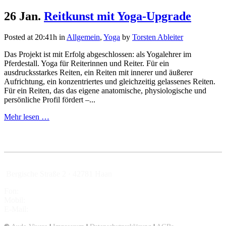
26 Jan.
Reitkunst mit Yoga-Upgrade
Posted at 20:41h
in
Allgemein
,
Yoga
by
Torsten Ableiter
Das Projekt ist mit Erfolg abgeschlossen: als Yogalehrer im
Pferdestall. Yoga für Reiterinnen und Reiter. Für ein
ausdrucksstarkes Reiten, ein Reiten mit innerer und äußerer
Aufrichtung, ein konzentriertes und gleichzeitig gelassenes Reiten.
Für ein Reiten, das das eigene anatomische, physiologische und
persönliche Profil fördert –...
Mehr lesen …
Bergische Straße 2 · 42781 Haan
Fon:
02129 – 94 84 16
Mobil:
01525.3762927
E-Mail:
info@aude-vivere.de