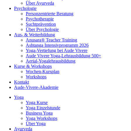
Über Ayurveda
Psychologie
Personzentrierte Beratung
Psychotherapie
Suchtprävention
Über Psychologie
Aus- & Weiterbildung
Anusara® Teacher Training
Ashtanga Intensivprogramm 2026
Yoga-Vertiefung bei Aude Vivere
Aude Vivere Yoga-Lehrausbildung 500+
Aerial-Yogalehrausbildung
Kurse & Workshops
Wochen-Kursplan
Workshops
Kontakt
Aude-Vivere-Akademie
Yoga
Yoga Kurse
Yoga Einzelstunde
Business Yoga
Yoga Workshops
Über Yoga
Ayurveda