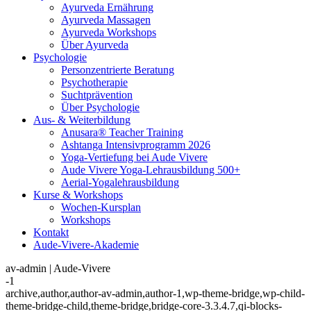
Ayurveda Ernährung
Ayurveda Massagen
Ayurveda Workshops
Über Ayurveda
Psychologie
Personzentrierte Beratung
Psychotherapie
Suchtprävention
Über Psychologie
Aus- & Weiterbildung
Anusara® Teacher Training
Ashtanga Intensivprogramm 2026
Yoga-Vertiefung bei Aude Vivere
Aude Vivere Yoga-Lehrausbildung 500+
Aerial-Yogalehrausbildung
Kurse & Workshops
Wochen-Kursplan
Workshops
Kontakt
Aude-Vivere-Akademie
av-admin | Aude-Vivere
-1
archive,author,author-av-admin,author-1,wp-theme-bridge,wp-child-
theme-bridge-child,theme-bridge,bridge-core-3.3.4.7,qi-blocks-