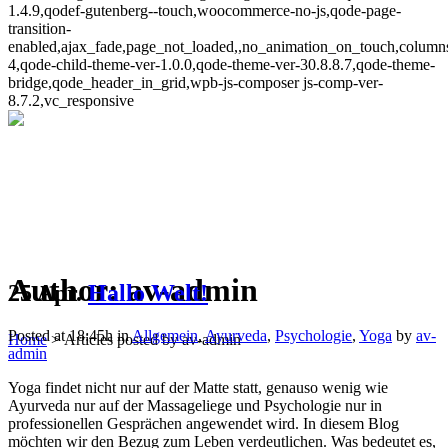
1.4.9,qodef-gutenberg--touch,woocommerce-no-js,qode-page-
transition-
enabled,ajax_fade,page_not_loaded,,no_animation_on_touch,column
4,qode-child-theme-ver-1.0.0,qode-theme-ver-30.8.8.7,qode-theme-
bridge,qode_header_in_grid,wpb-js-composer js-comp-ver-
8.7.2,vc_responsive
Author: av-admin
25 Apr.
Hallo Welt!
Posted at 18:45h
in
Allgemein
,
Ayurveda
,
Psychologie
,
Yoga
by
av-
Home
>
Articles posted by av-admin
admin
Yoga findet nicht nur auf der Matte statt, genauso wenig wie
Ayurveda nur auf der Massageliege und Psychologie nur in
professionellen Gesprächen angewendet wird. In diesem Blog
möchten wir den Bezug zum Leben verdeutlichen. Was bedeutet es,