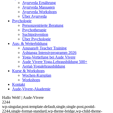
Ayurveda Ernährung
Ayurveda Massagen
Ayurveda Workshops
Über Ayurveda
Psychologie
Personzentrierte Beratung
Psychotherapie
Suchtprävention
Über Psychologie
Aus- & Weiterbildung
Anusara® Teacher Training
Ashtanga Intensivprogramm 2026
Yoga-Vertiefung bei Aude Vivere
Aude Vivere Yoga-Lehrausbildung 500+
Aerial-Yogalehrausbildung
Kurse & Workshops
Wochen-Kursplan
Workshops
Kontakt
Aude-Vivere-Akademie
Hallo Welt! | Aude-Vivere
2244
wp-singular,post-template-default,single,single-post,postid-
2244,single-format-standard,wp-theme-bridge,wp-child-theme-