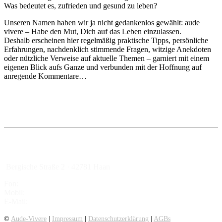
Was bedeutet es, zufrieden und gesund zu leben?
Unseren Namen haben wir ja nicht gedankenlos gewählt: aude
vivere – Habe den Mut, Dich auf das Leben einzulassen.
Deshalb erscheinen hier regelmäßig praktische Tipps, persönliche
Erfahrungen, nachdenklich stimmende Fragen, witzige Anekdoten
oder nützliche Verweise auf aktuelle Themen – garniert mit einem
eigenen Blick aufs Ganze und verbunden mit der Hoffnung auf
anregende Kommentare…
Bergische Straße 2 · 42781 Haan
Fon:
02129 – 94 84 16
Mobil:
01525.3762927
E-Mail:
info@aude-vivere.de
©
Aude-Vivere
|
Impressum
|
Datenschutzerklärung
|
AGBs