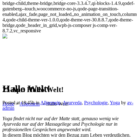
bridge-child,theme-bridge,bridge-core-3.3.4.7,qi-blocks-1.4.9,qodef-
gutenberg--touch,woocommerce-no-js,qode-page-transition-
enabled,ajax_fade,page_not_loaded,,no_animation_on_touch,column
4,qode-child-theme-ver-1.0.0,qode-theme-ver-30.8.8.7,qode-theme-
bridge,qode_header_in_grid,wpb-js-composer js-comp-ver-
8.7.2,vc_responsive
Hallo Welt!
25 Apr.
Hallo Welt!
Posted at 18:45h
in
Allgemein
,
Ayurveda
,
Psychologie
,
Yoga
by
av-
Home
>
Allgemein
>
Hallo Welt!
admin
Yoga findet nicht nur auf der Matte statt, genauso wenig wie
Ayurveda nur auf der Massageliege und Psychologie nur in
professionellen Gesprächen angewendet wird.
In diesem Blog möchten wir den Bezug zum Leben verdeutlichen.