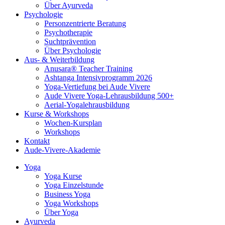
Über Ayurveda
Psychologie
Personzentrierte Beratung
Psychotherapie
Suchtprävention
Über Psychologie
Aus- & Weiterbildung
Anusara® Teacher Training
Ashtanga Intensivprogramm 2026
Yoga-Vertiefung bei Aude Vivere
Aude Vivere Yoga-Lehrausbildung 500+
Aerial-Yogalehrausbildung
Kurse & Workshops
Wochen-Kursplan
Workshops
Kontakt
Aude-Vivere-Akademie
Yoga
Yoga Kurse
Yoga Einzelstunde
Business Yoga
Yoga Workshops
Über Yoga
Ayurveda