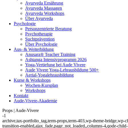
Ayurveda Ernährung
Ayurveda Massagen
Ayurveda Workshops
Über Ayurveda
Psychologie
Personzentrierte Beratung
Psychotherapie
Suchtprävention
Über Psychologie
Aus- & Weiterbildung
Anusara® Teacher Training
Ashtanga Intensivprogramm 2026
Yoga-Vertiefung bei Aude Vivere
Aude Vivere Yoga-Lehrausbildung 500+
Aerial-Yogalehrausbildung
Kurse & Workshops
Wochen-Kursplan
Workshops
Kontakt
Aude-Vivere-Akademie
Props | Aude-Vivere
-1
archive,tax-portfolio_tag,term-props,term-403,wp-theme-bridge,wp-c
transition-enabled,ajax_fade,page_not_loaded,,columns-4,qode-chil