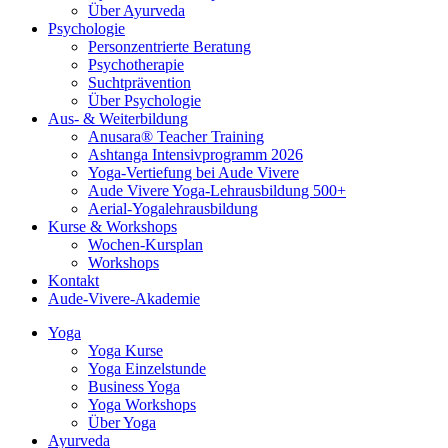
Über Ayurveda
Psychologie
Personzentrierte Beratung
Psychotherapie
Suchtprävention
Über Psychologie
Aus- & Weiterbildung
Anusara® Teacher Training
Ashtanga Intensivprogramm 2026
Yoga-Vertiefung bei Aude Vivere
Aude Vivere Yoga-Lehrausbildung 500+
Aerial-Yogalehrausbildung
Kurse & Workshops
Wochen-Kursplan
Workshops
Kontakt
Aude-Vivere-Akademie
Yoga
Yoga Kurse
Yoga Einzelstunde
Business Yoga
Yoga Workshops
Über Yoga
Ayurveda