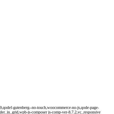
.4.9,qodef-gutenberg--no-touch,woocommerce-no-js,qode-page-
ader_in_grid,wpb-js-composer js-comp-ver-8.7.2,vc_responsive