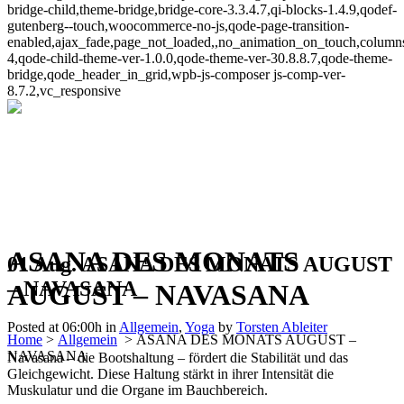
bridge-child,theme-bridge,bridge-core-3.3.4.7,qi-blocks-1.4.9,qodef-
gutenberg--touch,woocommerce-no-js,qode-page-transition-
enabled,ajax_fade,page_not_loaded,,no_animation_on_touch,column
4,qode-child-theme-ver-1.0.0,qode-theme-ver-30.8.8.7,qode-theme-
bridge,qode_header_in_grid,wpb-js-composer js-comp-ver-
8.7.2,vc_responsive
ASANA DES MONATS
01 Aug.
ASANA DES MONATS AUGUST
– NAVASANA
AUGUST – NAVASANA
Posted at 06:00h
in
Allgemein
,
Yoga
by
Torsten Ableiter
Home
>
Allgemein
>
ASANA DES MONATS AUGUST –
NAVASANA
Navasana – die Bootshaltung – fördert die Stabilität und das
Gleichgewicht. Diese Haltung stärkt in ihrer Intensität die
Muskulatur und die Organe im Bauchbereich.