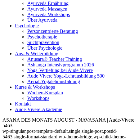
Ayurveda Ernährung
Ayurveda Massagen
Ayurveda Workshops
Über Ayurveda
Psychologie
Personzentrierte Beratung
Psychotherapie
Suchtprävention
Über Psychologie
Aus- & Weiterbildung
Anusara® Teacher Training
Ashtanga Intensivprogramm 2026
Yoga-Vertiefung bei Aude Vivere
Aude Vivere Yoga-Lehrausbildung 500+
Aerial-Yogalehrausbildung
Kurse & Workshops
Wochen-Kursplan
Workshops
Kontakt
Aude-Vivere-Akademie
ASANA DES MONATS AUGUST - NAVASANA | Aude-Vivere
5463
wp-singular,post-template-default,single,single-post,postid-
5463,single-format-standard,wp-theme-bridge,wp-child-theme-