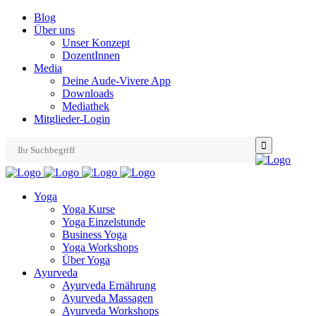
Blog
Über uns
Unser Konzept
DozentInnen
Media
Deine Aude-Vivere App
Downloads
Mediathek
Mitglieder-Login
Search
for:
Yoga
Yoga Kurse
Yoga Einzelstunde
Business Yoga
Yoga Workshops
Über Yoga
Ayurveda
Ayurveda Ernährung
Ayurveda Massagen
Ayurveda Workshops