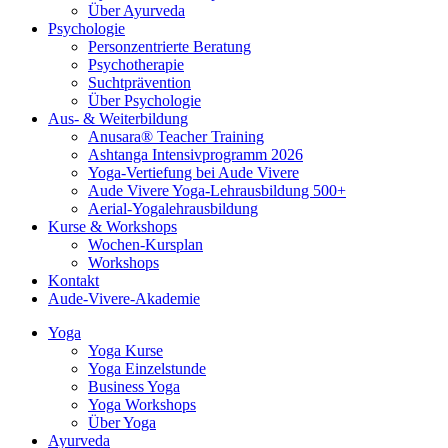
Über Ayurveda
Psychologie
Personzentrierte Beratung
Psychotherapie
Suchtprävention
Über Psychologie
Aus- & Weiterbildung
Anusara® Teacher Training
Ashtanga Intensivprogramm 2026
Yoga-Vertiefung bei Aude Vivere
Aude Vivere Yoga-Lehrausbildung 500+
Aerial-Yogalehrausbildung
Kurse & Workshops
Wochen-Kursplan
Workshops
Kontakt
Aude-Vivere-Akademie
Yoga
Yoga Kurse
Yoga Einzelstunde
Business Yoga
Yoga Workshops
Über Yoga
Ayurveda