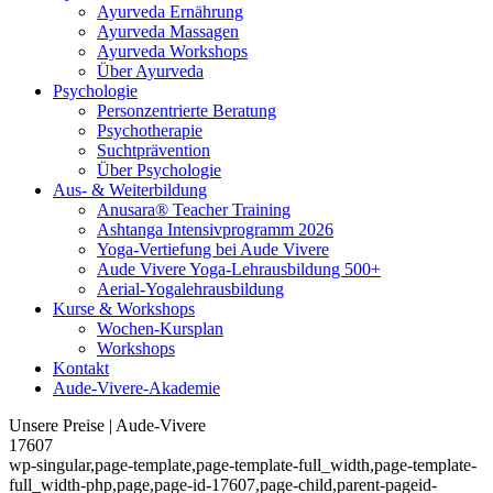
Ayurveda Ernährung
Ayurveda Massagen
Ayurveda Workshops
Über Ayurveda
Psychologie
Personzentrierte Beratung
Psychotherapie
Suchtprävention
Über Psychologie
Aus- & Weiterbildung
Anusara® Teacher Training
Ashtanga Intensivprogramm 2026
Yoga-Vertiefung bei Aude Vivere
Aude Vivere Yoga-Lehrausbildung 500+
Aerial-Yogalehrausbildung
Kurse & Workshops
Wochen-Kursplan
Workshops
Kontakt
Aude-Vivere-Akademie
Unsere Preise | Aude-Vivere
17607
wp-singular,page-template,page-template-full_width,page-template-
full_width-php,page,page-id-17607,page-child,parent-pageid-