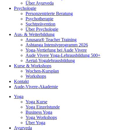
Über Ayurveda
Psychologie
Personzentrierte Beratung
Psychotherapie
Suchtprävention
Über Psychologie
Aus- & Weiterbildung
Anusara® Teacher Training
Ashtanga Intensivprogramm 2026
Yoga-Vertiefung bei Aude Vivere
Aude Vivere Yoga-Lehrausbildung 500+
Aerial-Yogalehrausbildung
Kurse & Workshops
Wochen-Kursplan
Workshops
Kontakt
Aude-Vivere-Akademie
Yoga
Yoga Kurse
Yoga Einzelstunde
Business Yoga
Yoga Workshops
Über Yoga
Ayurveda