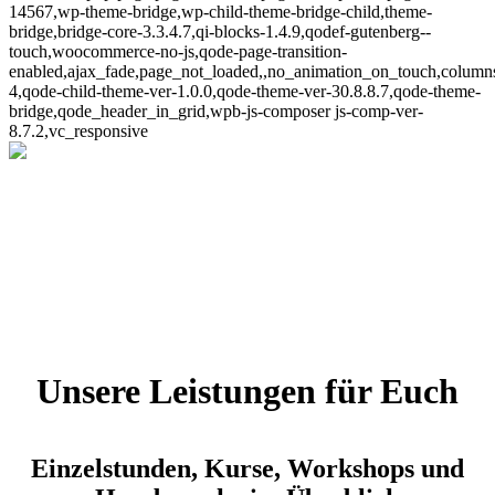
14567,wp-theme-bridge,wp-child-theme-bridge-child,theme-
bridge,bridge-core-3.3.4.7,qi-blocks-1.4.9,qodef-gutenberg--
touch,woocommerce-no-js,qode-page-transition-
enabled,ajax_fade,page_not_loaded,,no_animation_on_touch,column
4,qode-child-theme-ver-1.0.0,qode-theme-ver-30.8.8.7,qode-theme-
bridge,qode_header_in_grid,wpb-js-composer js-comp-ver-
8.7.2,vc_responsive
Unsere Preise
Unsere Leistungen für Euch
Home
>
Über Yoga
>
Unsere Preise
Einzelstunden, Kurse, Workshops und