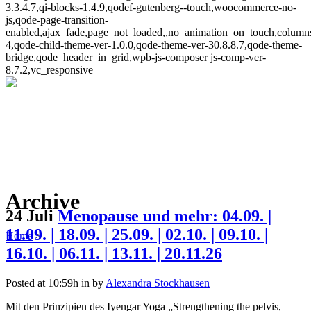
3.3.4.7,qi-blocks-1.4.9,qodef-gutenberg--touch,woocommerce-no-
js,qode-page-transition-
enabled,ajax_fade,page_not_loaded,,no_animation_on_touch,column
4,qode-child-theme-ver-1.0.0,qode-theme-ver-30.8.8.7,qode-theme-
bridge,qode_header_in_grid,wpb-js-composer js-comp-ver-
8.7.2,vc_responsive
Archive
24 Juli
Menopause und mehr: 04.09. |
11.09. | 18.09. | 25.09. | 02.10. | 09.10. |
Home
>
16.10. | 06.11. | 13.11. | 20.11.26
Posted at 10:59h
in
by
Alexandra Stockhausen
Mit den Prinzipien des Iyengar Yoga „Strengthening the pelvis,