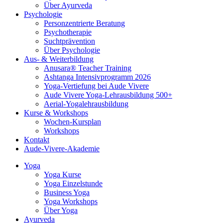
Über Ayurveda
Psychologie
Personzentrierte Beratung
Psychotherapie
Suchtprävention
Über Psychologie
Aus- & Weiterbildung
Anusara® Teacher Training
Ashtanga Intensivprogramm 2026
Yoga-Vertiefung bei Aude Vivere
Aude Vivere Yoga-Lehrausbildung 500+
Aerial-Yogalehrausbildung
Kurse & Workshops
Wochen-Kursplan
Workshops
Kontakt
Aude-Vivere-Akademie
Yoga
Yoga Kurse
Yoga Einzelstunde
Business Yoga
Yoga Workshops
Über Yoga
Ayurveda