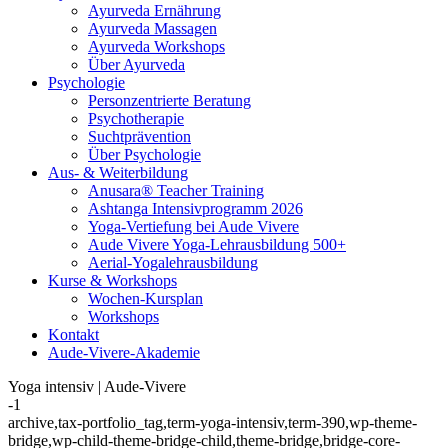
Ayurveda Ernährung
Ayurveda Massagen
Ayurveda Workshops
Über Ayurveda
Psychologie
Personzentrierte Beratung
Psychotherapie
Suchtprävention
Über Psychologie
Aus- & Weiterbildung
Anusara® Teacher Training
Ashtanga Intensivprogramm 2026
Yoga-Vertiefung bei Aude Vivere
Aude Vivere Yoga-Lehrausbildung 500+
Aerial-Yogalehrausbildung
Kurse & Workshops
Wochen-Kursplan
Workshops
Kontakt
Aude-Vivere-Akademie
Yoga intensiv | Aude-Vivere
-1
archive,tax-portfolio_tag,term-yoga-intensiv,term-390,wp-theme-
bridge,wp-child-theme-bridge-child,theme-bridge,bridge-core-